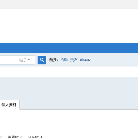
熱搜:
活動
交友
discuz
帖子
搜
索
個人資料
7
|
主題數 7
|
分享數 0