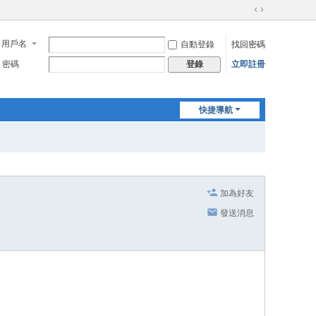
切
換
用戶名
自動登錄
找回密碼
到
寬
密碼
立即註冊
登錄
版
快捷導航
加為好友
發送消息