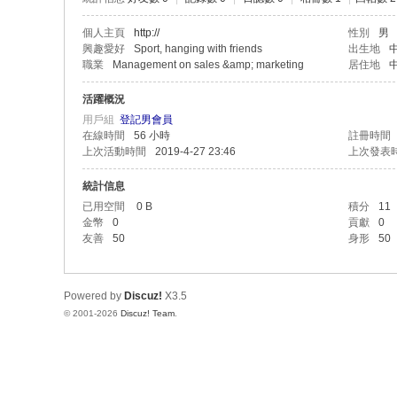
個人主頁
http://
性別
男
興趣愛好
Sport, hanging with friends
出生地
職業
Management on sales &amp; marketing
居住地
活躍概況
用戶組
登記男會員
在線時間
56 小時
註冊時間
上次活動時間
2019-4-27 23:46
上次發表
統計信息
已用空間
0 B
積分
11
金幣
0
貢獻
0
友善
50
身形
50
Powered by
Discuz!
X3.5
© 2001-2026
Discuz! Team
.