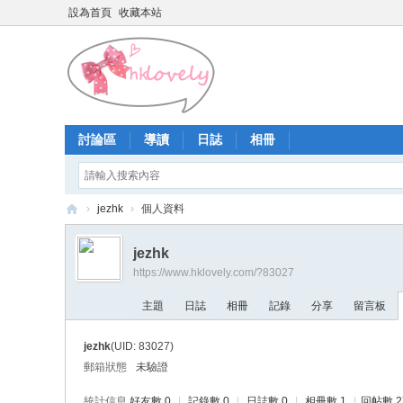
設為首頁
收藏本站
討論區
導讀
日誌
相冊
›
jezhk
›
個人資料
香
jezhk
港
https://www.hklovely.com/?83027
少
主題
日誌
相冊
記錄
分享
留言板
女
論
jezhk
(UID: 83027)
壇
郵箱狀態
未驗證
統計信息
好友數 0
|
記錄數 0
|
日誌數 0
|
相冊數 1
|
回帖數 2