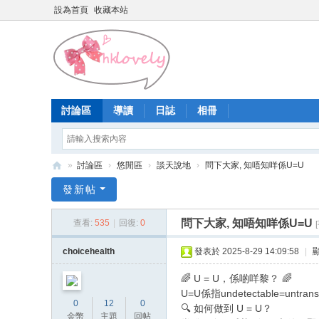
設為首頁
收藏本站
討論區
導讀
日誌
相冊
»
討論區
›
悠閒區
›
談天說地
›
問下大家, 知唔知咩係U=U
香
發新帖
港
問下大家, 知唔知咩係U=U
查看:
535
|
回復:
0
少
女
choicehealth
發表於 2025-8-29 14:09:58
|
論
🌈 U = U，係啲咩黎？ 🌈
壇
U=U係指undetectable=
0
12
0
🔍 如何做到 U = U？
金幣
主題
回帖