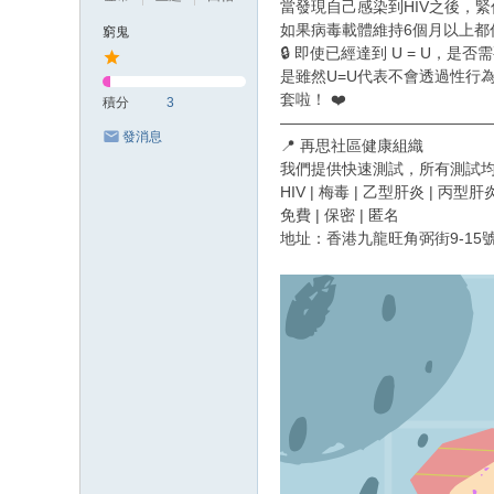
當發現自己感染到HIV之後，
如果病毒載體維持6個月以上都
窮鬼
🔒 即使已經達到 U = U，是
是雖然U=U代表不會透過性行
套啦！ ❤️
積分
3
—————————————
發消息
📍 再思社區健康組織
我們提供快速測試，所有測試
HIV | 梅毒 | 乙型肝炎 | 丙型肝
免費 | 保密 | 匿名
地址：香港九龍旺角弼街9-15號