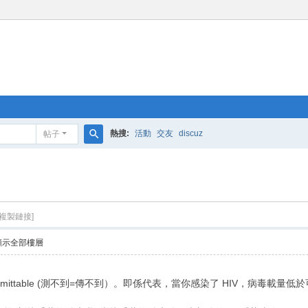
熱搜:
活動
交友
discuz
帖子
搜
索
[複製鏈接]
顯示全部樓層
untransmittable (測不到=傳不到）。即係代表，當你感染了 HIV，