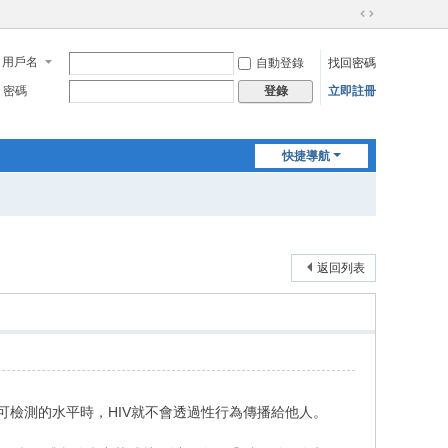
切
換
用戶名
自動登錄
找回密碼
到
寬
密碼
立即註冊
登錄
版
快捷導航
返回列表
病毒載量低於可檢測的水平時，HIV就不會透過性行為傳播給他人。