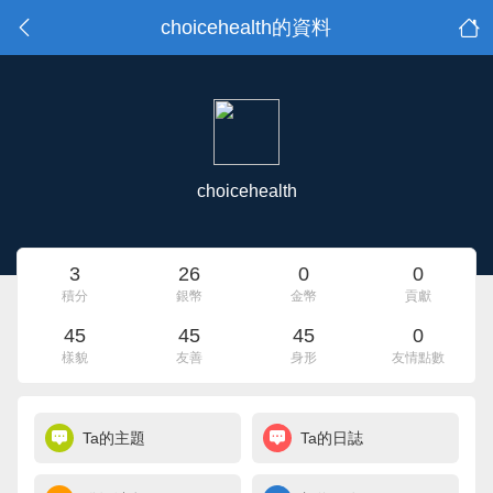
choicehealth的資料
choicehealth
3
26
0
0
積分
銀幣
金幣
貢獻
45
45
45
0
樣貌
友善
身形
友情點數
Ta的主題
Ta的日誌