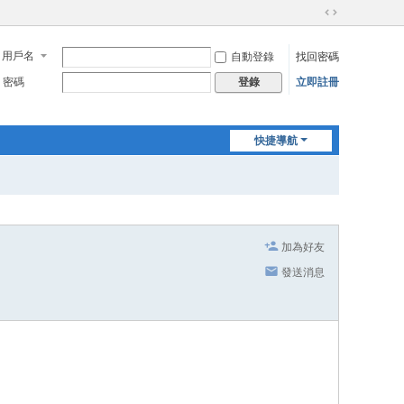
切
換
用戶名
自動登錄
找回密碼
到
寬
密碼
立即註冊
登錄
版
快捷導航
加為好友
發送消息