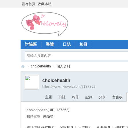
設為首頁
收藏本站
討論區
導讀
日誌
相冊
›
choicehealth
›
個人資料
香
choicehealth
港
https://www.hklovely.com/?137352
少
主題
日誌
相冊
記錄
分享
留言板
女
論
choicehealth
(UID: 137352)
壇
郵箱狀態
未驗證
統計信息
好友數 0
|
記錄數 0
|
日誌數 0
|
相冊數 0
|
回帖數 0