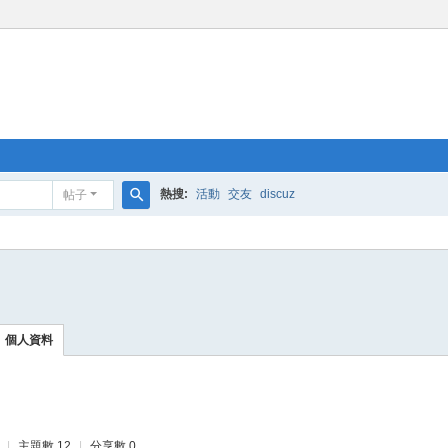
熱搜:
活動
交友
discuz
帖子
搜
索
個人資料
|
主題數 12
|
分享數 0