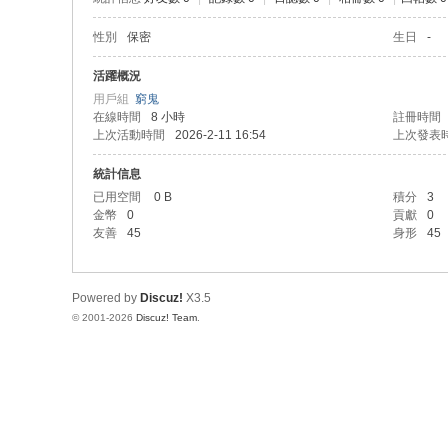
性別
保密
生日
-
活躍概況
用戶組
窮鬼
在線時間
8 小時
註冊時間
上次活動時間
2026-2-11 16:54
上次發表
統計信息
已用空間
0 B
積分
3
金幣
0
貢獻
0
友善
45
身形
45
Powered by
Discuz!
X3.5
© 2001-2026
Discuz! Team
.