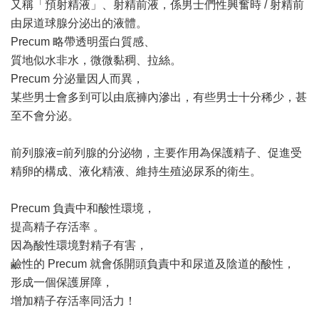
又稱「預射精液」、射精前液，係男士們性興奮時 / 射精前
由尿道球腺分泌出的液體。
Precum 略帶透明蛋白質感、
質地似水非水，微微黏稠、拉絲。
Precum 分泌量因人而異，
某些男士會多到可以由底褲內滲出，有些男士十分稀少，甚
至不會分泌。
前列腺液=前列腺的分泌物，主要作用為保護精子、促進受
精卵的構成、液化精液、維持生殖泌尿系的衛生。
Precum 負責中和酸性環境，
提高精子存活率 。
因為酸性環境對精子有害，
鹼性的 Precum 就會係開頭負責中和尿道及陰道的酸性，
形成一個保護屏障，
增加精子存活率同活力！