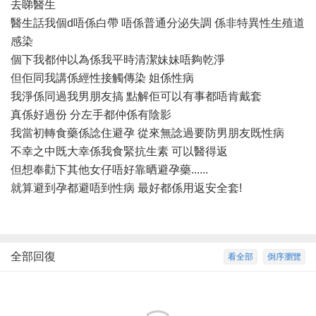
去睇醫生
醫生話我個d唔係白帶 唔係普通分泌失調 係非特異性生殖道
感染
個下我都仲以為係我平時清潔妹妹唔夠乾淨
但佢同我講係經性接觸傳染 姐係性病
我淨係同過我男朋友搞 點解佢可以有事都唔肯戴套
真係好過份 分左手都仲係有陰影
我當初轉食藥係諗住避孕 從來無諗過要防男朋友既性病
不幸之中既大幸係我食緊抗生素 可以醫得返
但想奉勸下其他女仔唔好靠晒避孕藥......
就算避到孕都避唔到性病 最好都係用返安全套!
全部回復
看全部
倒序瀏覽