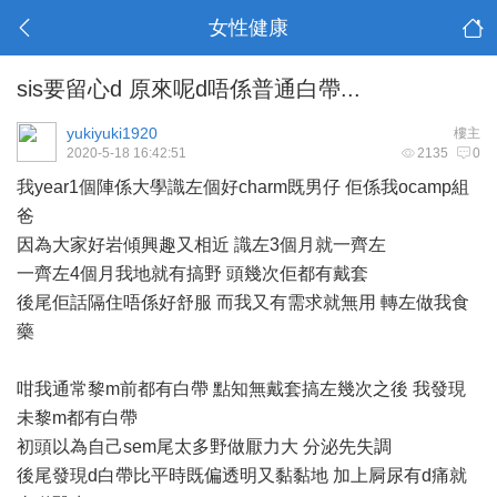
女性健康
sis要留心d 原來呢d唔係普通白帶...
yukiyuki1920
樓主
2020-5-18 16:42:51
2135
0
我year1個陣係大學識左個好charm既男仔 佢係我ocamp組
爸
因為大家好岩傾興趣又相近 識左3個月就一齊左
一齊左4個月我地就有搞野 頭幾次佢都有戴套
後尾佢話隔住唔係好舒服 而我又有需求就無用 轉左做我食
藥
咁我通常黎m前都有白帶 點知無戴套搞左幾次之後 我發現
未黎m都有白帶
初頭以為自己sem尾太多野做厭力大 分泌先失調
後尾發現d白帶比平時既偏透明又黏黏地 加上屙尿有d痛就