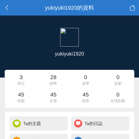
yukiyuki1920的資料
yukiyuki1920
3
28
0
0
積分
銀幣
金幣
貢獻
45
45
45
0
樣貌
友善
身形
友情點數
Ta的主題
Ta的日誌