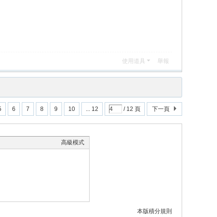
使用道具
舉報
5
6
7
8
9
10
... 12
/ 12 頁
下一頁
高級模式
本版積分規則