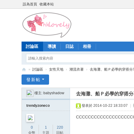
設為首頁
收藏本站
討論區
導讀
日誌
相冊
»
討論區
›
女性天地
›
潮流衣著
›
去海灘、船Ｐ必學的穿搭分
香
發新帖
港
樓主:
babyshadow
去海灘、船Ｐ必學的穿搭分
少
女
trendyzoneco
發表於 2014-10-22 18:33:07
|
論
CCCCCCCCCCCCCCCCCCC
壇
0
1
220
金幣
主題
回帖