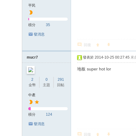
平民
積分
35
發消息
回復
mucr7
發表於 2014-10-25 00:27:45
來
地板 super hot lor
2
0
291
金幣
主題
回帖
中產
積分
124
發消息
回復