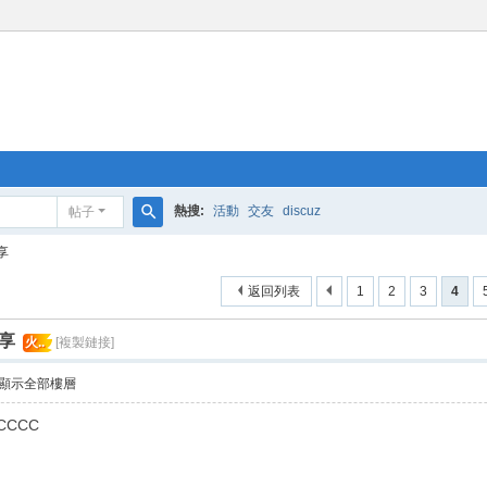
熱搜:
活動
交友
discuz
帖子
搜
享
索
返回列表
1
2
3
4
享
火..
[複製鏈接]
顯示全部樓層
CCCC