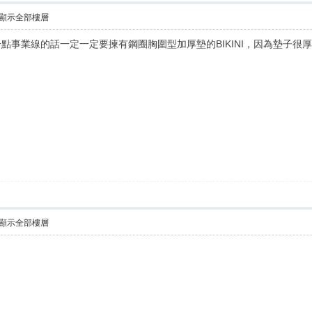
顯示全部樓層
點事業線的話一定一定要揀有鋼圈胸圍型加厚墊的BIKINI，因為墊子很
顯示全部樓層