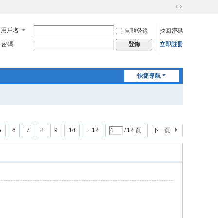
切
換
用戶名
自動登錄
找回密碼
到
寬
密碼
立即註冊
登錄
版
快捷導航
5
6
7
8
9
10
... 12
/ 12 頁
下一頁