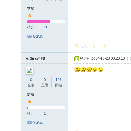
窮鬼
積分
36
發消息
回復
ArSing@FB
發表於 2014-10-23 00:23:13
|
0
0
106
金幣
主題
回帖
窮鬼
積分
1
發消息