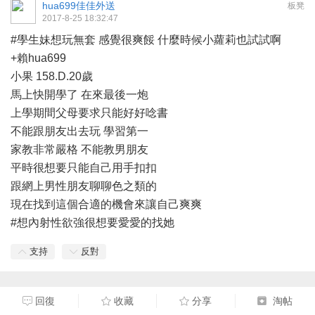
hua699佳佳外送
板凳
2017-8-25 18:32:47
#學生妹想玩無套 感覺很爽餒 什麼時候小蘿莉也試試啊
+賴hua699
小果 158.D.20歲
馬上快開學了 在來最後一炮
上學期間父母要求只能好好唸書
不能跟朋友出去玩 學習第一
家教非常嚴格 不能教男朋友
平時很想要只能自己用手扣扣
跟網上男性朋友聊聊色之類的
現在找到這個合適的機會來讓自己爽爽
#想內射性欲強很想要愛愛的找她
支持
反對
回復
收藏
分享
淘帖