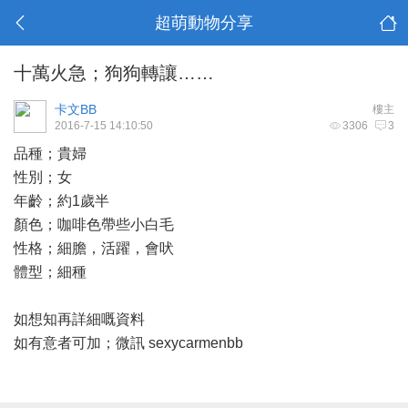
超萌動物分享
十萬火急；狗狗轉讓……
卡文BB
樓主
2016-7-15 14:10:50
3306
3
品種；貴婦
性別；女
年齡；約1歲半
顏色；咖啡色帶些小白毛
性格；細膽，活躍，會吠
體型；細種
如想知再詳細嘅資料
如有意者可加；微訊 sexycarmenbb