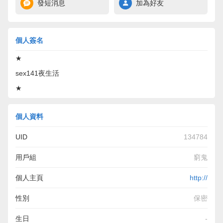
發短消息
加為好友
個人簽名
★
sex141夜生活
★
個人資料
UID
134784
用戶組
窮鬼
個人主頁
http://
性別
保密
生日
-