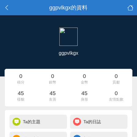
ggpvlkgx的資料
ggpvlkgx
0
0
0
0
積分
銀幣
金幣
貢獻
45
45
45
0
樣貌
友善
身形
友情點數
Ta的主題
Ta的日誌