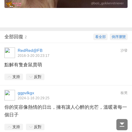
全部回復
看全部
倒序瀏覽
2
RedRed@FB
沙發
2016-3-20 20:23:17
點解有隻倉鼠賣萌
支持
反對
ggpvlkgx
板凳
2024-1-16 20:29:25
你的笑容像熱情的日出，擁有讓人心醉的光芒，溫暖著每一
個日子
支持
反對