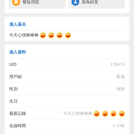
發短消息
加為好友
個人簽名
今天心情棒棒棒
個人資料
UID
139473
用戶組
窮鬼
性別
保密
生日
-
最新記錄
今天心情棒棒棒
在線時間
1 小時