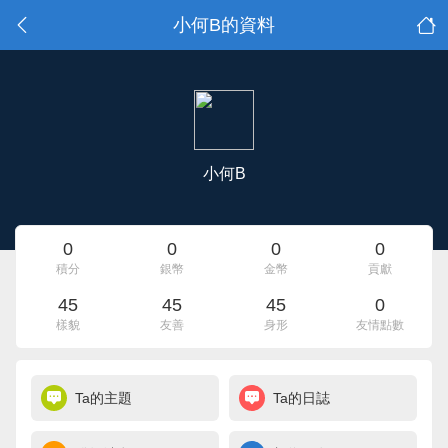
小何B的資料
小何B
0
0
0
0
積分
銀幣
金幣
貢獻
45
45
45
0
樣貌
友善
身形
友情點數
Ta的主題
Ta的日誌