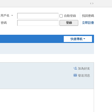
切
換
用戶名
自動登錄
找回密碼
到
寬
密碼
立即註冊
登錄
版
快捷導航
加為好友
發送消息