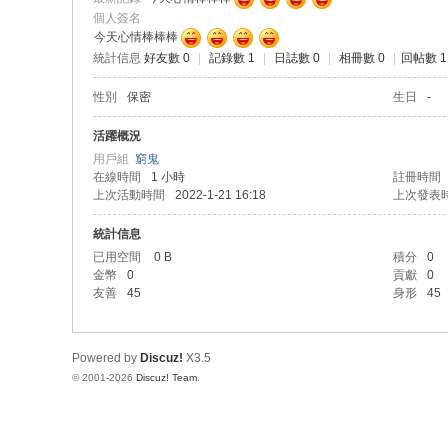
個人簽名
今天心情棒棒棒
統計信息
好友數 0
|
記錄數 1
|
日誌數 0
|
相冊數 0
|
回帖數 1
性別
保密
生日
-
活躍概況
用戶組
窮鬼
在線時間
1 小時
註冊時間
上次活動時間
2022-1-21 16:18
上次發表
統計信息
已用空間
0 B
積分
0
金幣
0
貢獻
0
友善
45
身形
45
Powered by
Discuz!
X3.5
© 2001-2026
Discuz! Team
.