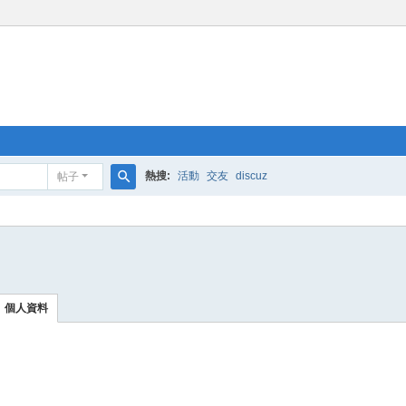
熱搜:
活動
交友
discuz
帖子
搜
索
個人資料