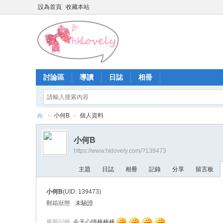
設為首頁
收藏本站
討論區
導讀
日誌
相冊
›
小何B
›
個人資料
香
小何B
港
https://www.hklovely.com/?139473
少
主題
日誌
相冊
記錄
分享
留言板
女
論
小何B
(UID: 139473)
壇
郵箱狀態
未驗證
最新記錄
今天心情棒棒棒