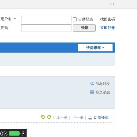
切
換
用戶名
自動登錄
找回密碼
到
寬
密碼
立即註冊
登錄
版
快捷導航
加為好友
發送消息
|
上一張
|
下一張
|
幻燈播放