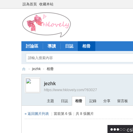
設為首頁
收藏本站
討論區
導讀
日誌
相冊
›
jezhk
›
相冊
香
jezhk
港
https://www.hklovely.com/?83027
少
主題
日誌
相冊
記錄
分享
留言板
女
論
« 返回圖片列表
|
當前第 6 張
|
共 8 張圖片
壇