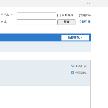
切
換
用戶名
自動登錄
找回密碼
到
寬
密碼
立即註冊
登錄
版
快捷導航
加為好友
發送消息