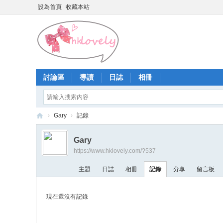
設為首頁
收藏本站
討論區
導讀
日誌
相冊
›
Gary
›
記錄
香
Gary
港
https://www.hklovely.com/?537
少
主題
日誌
相冊
記錄
分享
留言板
女
論
現在還沒有記錄
壇