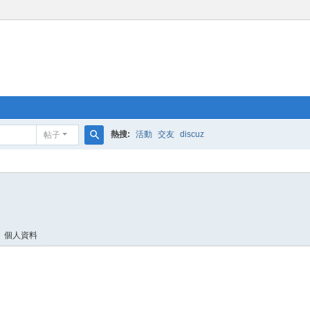
熱搜:
活動
交友
discuz
帖子
搜
索
個人資料