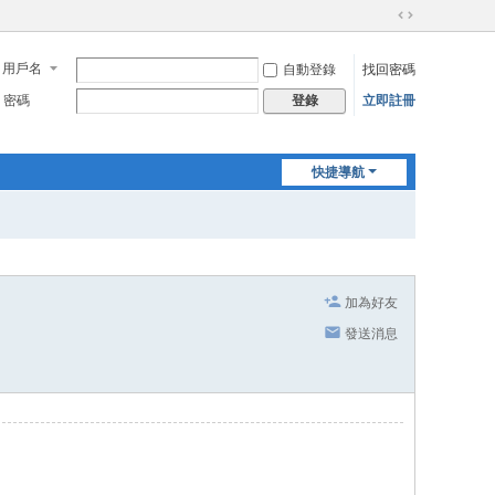
切
換
用戶名
自動登錄
找回密碼
到
寬
密碼
立即註冊
登錄
版
快捷導航
加為好友
發送消息