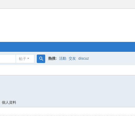
熱搜:
活動
交友
discuz
帖子
搜
索
個人資料