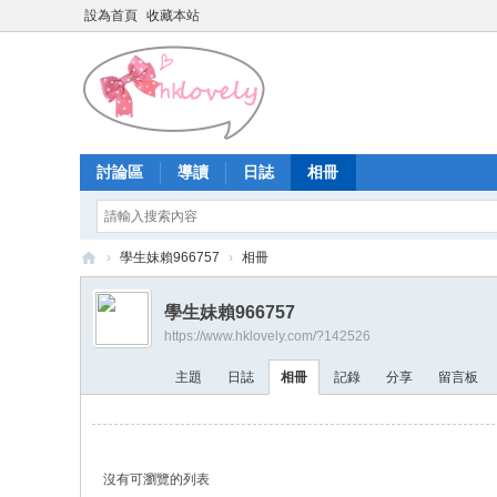
設為首頁
收藏本站
討論區
導讀
日誌
相冊
›
學生妹賴966757
›
相冊
香
學生妹賴966757
港
https://www.hklovely.com/?142526
少
主題
日誌
相冊
記錄
分享
留言板
女
論
壇
沒有可瀏覽的列表