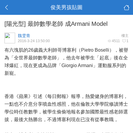
俊美男孩貼圖
[陽光型]
最帥數學老師 成Armani Model
魏雯青
樓主
2016-3-24 13:50:00
4511
1
有六塊肌的26歲義大利帥哥博塞利（Pietro Boselli），被譽
為「全世界最帥數學老師」，他去年被學生「起底」後在全
球爆紅，現在更成為品牌「Giorgio Armani」運動服系列的
新寵。
香港《蘋果》引述《每日郵報》報導，熱愛健身的博塞利，
一點也不介意分享噴血性感照，他在倫敦大學學院修讀博士
學位時任教數學，被學生偷偷地報名參加國際最性感老師選
拔，最後大熱勝出，不過博塞利現在已沒有從事教職，