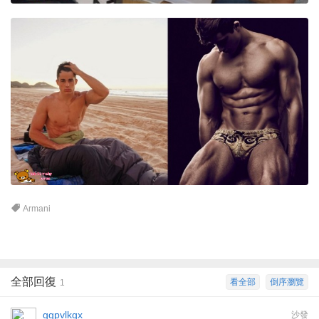
Armani
全部回復
看全部
倒序瀏覽
1
ggpvlkgx
沙發