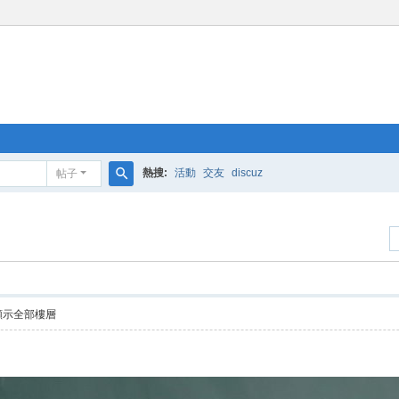
熱搜:
活動
交友
discuz
帖子
搜
索
顯示全部樓層