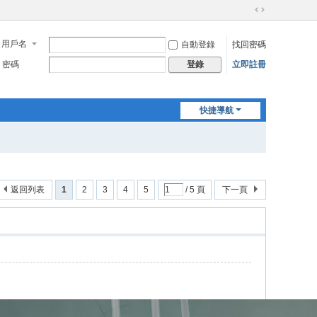
切
換
用戶名
自動登錄
找回密碼
到
寬
密碼
立即註冊
登錄
版
快捷導航
返回列表
1
2
3
4
5
/ 5 頁
下一頁