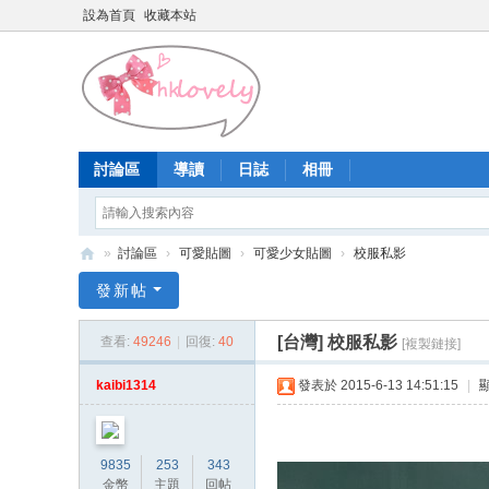
設為首頁
收藏本站
討論區
導讀
日誌
相冊
»
討論區
›
可愛貼圖
›
可愛少女貼圖
›
校服私影
香
發新帖
港
[台灣]
校服私影
查看:
49246
|
回復:
40
[複製鏈接]
少
女
kaibi1314
發表於 2015-6-13 14:51:15
|
論
壇
9835
253
343
金幣
主題
回帖