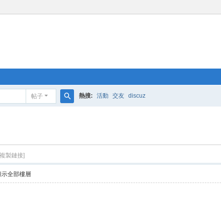
熱搜:
活動
交友
discuz
帖子
搜
索
[複製鏈接]
顯示全部樓層