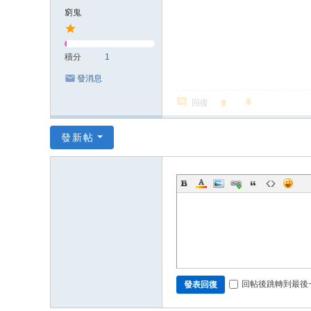
窮鬼
積分
1
發消息
回復
發新帖
回帖後跳轉到最後
發表回復