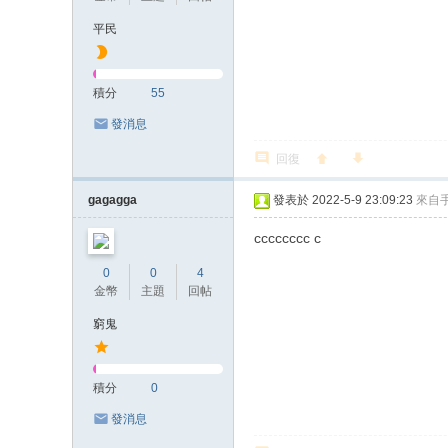
平民
積分
55
發消息
回復
gagagga
發表於 2022-5-9 23:09:23
來自
cccccccc c
0
0
4
金幣
主題
回帖
窮鬼
積分
0
發消息