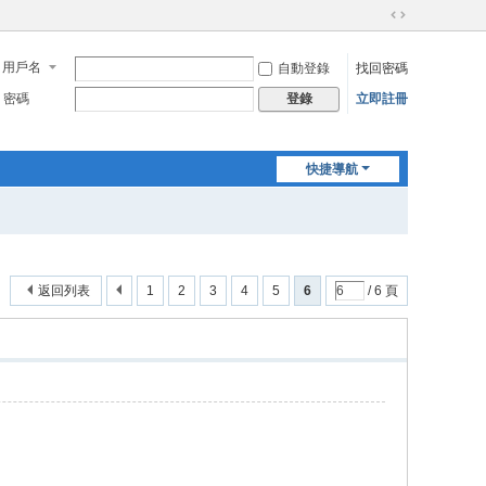
切
換
用戶名
自動登錄
找回密碼
到
寬
密碼
立即註冊
登錄
版
快捷導航
返回列表
1
2
3
4
5
6
/ 6 頁