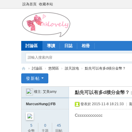
設為首頁
收藏本站
討論區
導讀
日誌
相冊
»
討論區
›
悠閒區
›
談天說地
›
點先可以有多d積分金幣？
香
發新帖
港
樓主:
艾美amy
點先可以有多d積分金幣？
少
女
MarcusHung@FB
發表於 2015-11-8 18:21:33
|
論
Ccccccccccccc
壇
5
0
45
金幣
主題
回帖