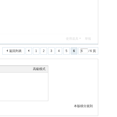
使用道具
舉報
返回列表
1
2
3
4
5
6
/ 6 頁
高級模式
本版積分規則