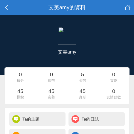
艾美amy的資料
艾美amy
0
0
5
0
積分
銀幣
金幣
貢獻
45
45
45
0
樣貌
友善
身形
友情點數
Ta的主題
Ta的日誌