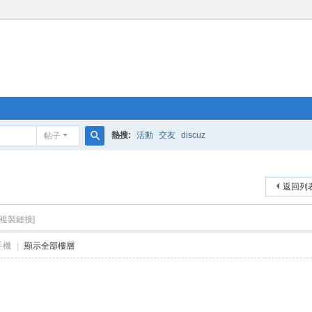
熱搜:
活動
交友
discuz
帖子
搜
索
返回列
[複製鏈接]
手機
|
顯示全部樓層