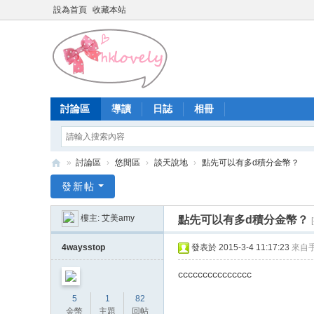
設為首頁
收藏本站
討論區
導讀
日誌
相冊
»
討論區
›
悠閒區
›
談天說地
›
點先可以有多d積分金幣？
香
發新帖
港
樓主:
艾美amy
點先可以有多d積分金幣？
少
女
4waysstop
發表於 2015-3-4 11:17:23
來自
論
ccccccccccccccc
壇
5
1
82
金幣
主題
回帖