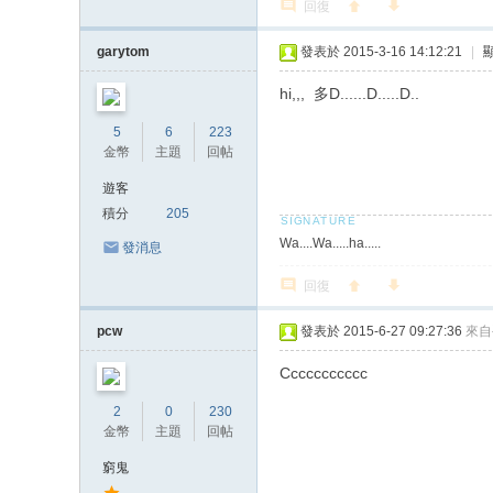
回復
garytom
發表於 2015-3-16 14:12:21
|
hi,,, 多D......D.....D..
5
6
223
金幣
主題
回帖
遊客
積分
205
Wa....Wa.....ha.....
發消息
回復
pcw
發表於 2015-6-27 09:27:36
來自
Ccccccccccc
2
0
230
金幣
主題
回帖
窮鬼