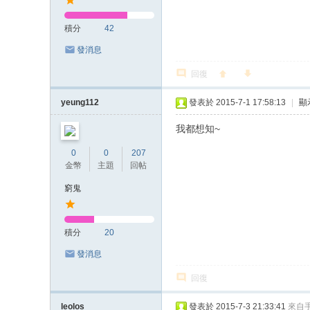
積分
42
發消息
回復
yeung112
發表於 2015-7-1 17:58:13
|
顯
我都想知~
0
0
207
金幣
主題
回帖
窮鬼
積分
20
發消息
回復
leolos
發表於 2015-7-3 21:33:41
來自