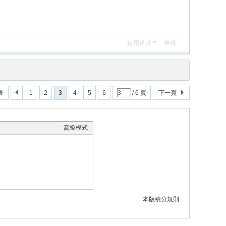
使用道具
舉報
表
1
2
3
4
5
6
/ 6 頁
下一頁
高級模式
本版積分規則