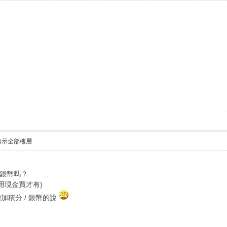
顯示全部樓層
和銀幣嗎？
 用現金買才有)
積分 / 銀幣的說