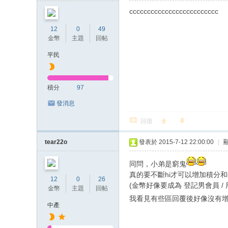
ccccccccccccccccccccccccc
12
0
49
金幣
主題
回帖
平民
積分
97
發消息
回復
tear22o
發表於 2015-7-12 22:00:00
|
同問，小弟是窮鬼
真的要不斷hi才可以增加積分
12
0
26
(金幣好像要成為 登記男會員 /
金幣
主題
回帖
我看見有些區回覆後好像沒有增加
中產