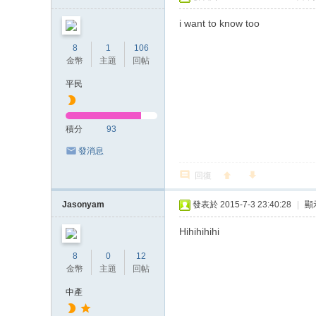
i want to know too
8
1
106
金幣
主題
回帖
平民
積分
93
發消息
回復
Jasonyam
發表於 2015-7-3 23:40:28
|
顯
Hihihihihi
8
0
12
金幣
主題
回帖
中產