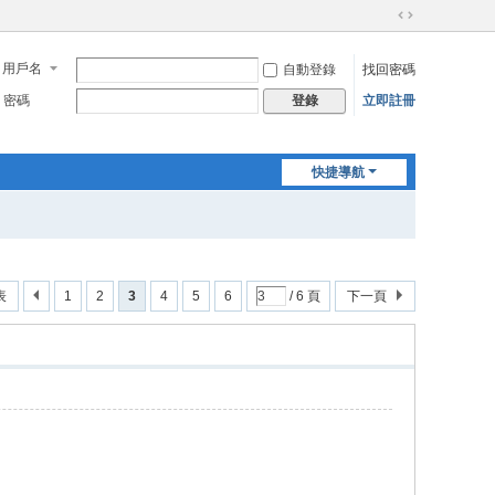
切
換
用戶名
自動登錄
找回密碼
到
寬
密碼
立即註冊
登錄
版
快捷導航
表
1
2
3
4
5
6
/ 6 頁
下一頁