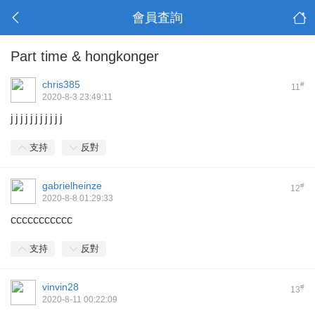
會員査詢
Part time & hongkonger
chris385
#
11
2020-8-3 23:49:11
j j j j j j j j j j j
支持
反對
gabrielheinze
#
12
2020-8-8 01:29:33
ccccccccccc
支持
反對
vinvin28
#
13
2020-8-11 00:22:09