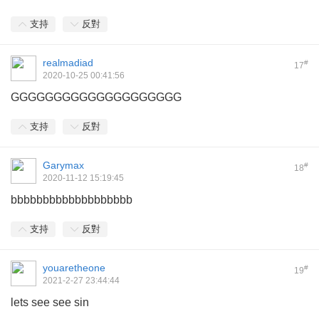
支持
反對
realmadiad
#
17
2020-10-25 00:41:56
GGGGGGGGGGGGGGGGGGGG
支持
反對
Garymax
#
18
2020-11-12 15:19:45
bbbbbbbbbbbbbbbbbbb
支持
反對
youaretheone
#
19
2021-2-27 23:44:44
lets see see sin