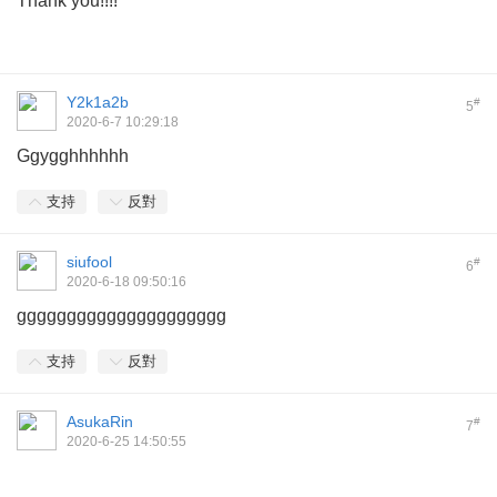
Thank you!!!!
Y2k1a2b
#
5
2020-6-7 10:29:18
Ggygghhhhhh
支持
反對
siufool
#
6
2020-6-18 09:50:16
ggggggggggggggggggggg
支持
反對
AsukaRin
#
7
2020-6-25 14:50:55