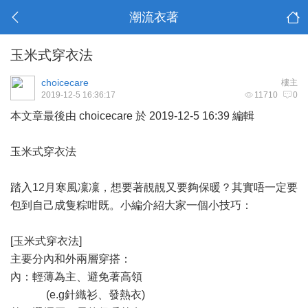
潮流衣著
玉米式穿衣法
choicecare
樓主
2019-12-5 16:36:17
11710
0
本文章最後由 choicecare 於 2019-12-5 16:39 編輯
玉米式穿衣法
踏入12月寒風凜凜，想要著靚靚又要夠保暖？其實唔一定要
包到自己成隻粽咁既。小編介紹大家一個小技巧：
[玉米式穿衣法]
主要分內和外兩層穿搭：
內：輕薄為主、避免著高領
(e.g針織衫、發熱衣)