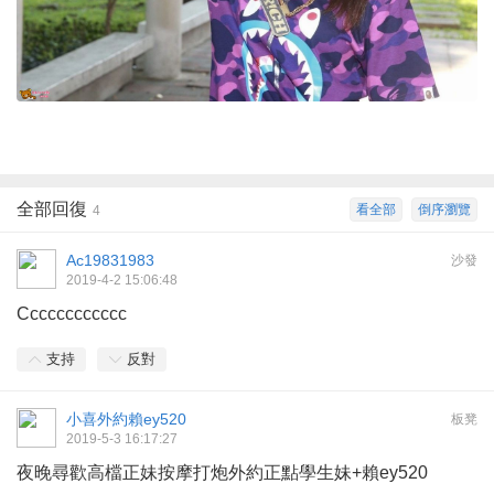
全部回復
看全部
倒序瀏覽
4
Ac19831983
沙發
2019-4-2 15:06:48
Cccccccccccc
支持
反對
小喜外約賴ey520
板凳
2019-5-3 16:17:27
夜晚尋歡高檔正妹按摩打炮外約正點學生妹+賴ey520