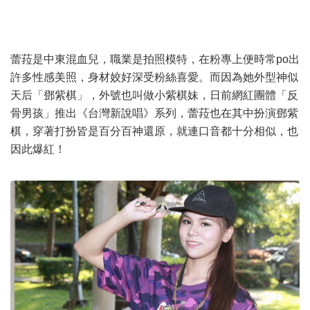
蕾菈是中東混血兒，職業是拍照模特，在粉專上便時常po出
許多性感美照，身材姣好深受粉絲喜愛。而因為她外型神似
天后「鄧紫棋」，外號也叫做小紫棋妹，日前網紅團體「反
骨男孩」推出《台灣新說唱》系列，蕾菈也在其中扮演鄧紫
棋，穿著打扮皆是百分百神還原，就連口音都十分相似，也
因此爆紅！