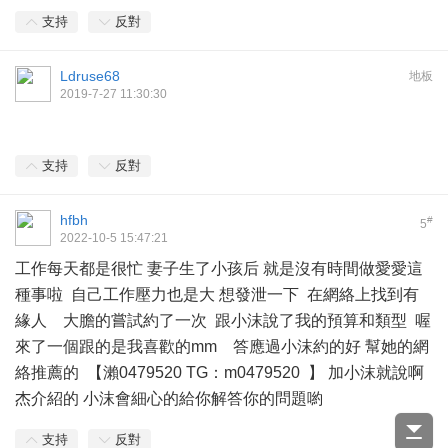
支持
反對
Ldruse68
地板
2019-7-27 11:30:30
支持
反對
hfbh
#
5
2022-10-5 15:47:21
工作每天都是很忙 妻子生了小孩后 就是沒有時間做愛愛這
種事啦 自己工作壓力也是大 想發泄一下 在網絡上找到有
緣人 大膽的嘗試約了一次 跟小沫說了我的預算和類型 喔
來了一個跟的是我喜歡的mm 答應過小沫約的好 幫她的網
絡推薦的 【瀨0479520 TG：m0479520 】 加小沫就說啊
杰介紹的 小沫會細心的給你解答你的問題喲
支持
反對