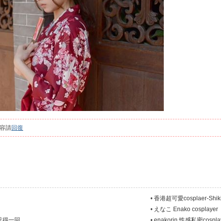
容請
回復
•
香港超可愛cosplaer-Shiki
•
えなこ Enako cosplayer
只得一回
•
enakorin 性感私密cospl