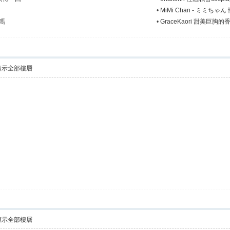
•
MiMi Chan - ミミちゃん 
瑪
•
GraceKaori 甜美巨胸的香港
顯示全部樓層
顯示全部樓層