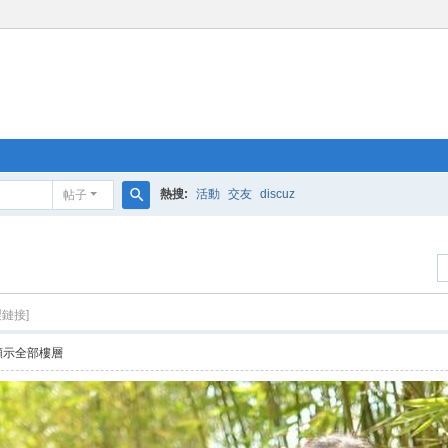
熱搜:
活動
交友
discuz
帖子
搜
索
製鏈接]
顯示全部樓層