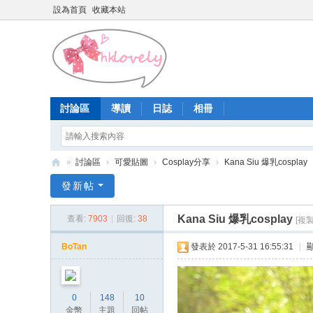
設為首頁
收藏本站
討論區
導讀
日誌
相冊
»
討論區
›
可愛貼圖
›
Cosplay分享
›
Kana Siu 爆乳cosplay
香
發新帖
港
Kana Siu 爆乳cosplay
查看:
7903
|
回復:
38
[複
少
女
BoTan
發表於 2017-5-31 16:55:31
|
論
壇
0
148
10
金幣
主題
回帖