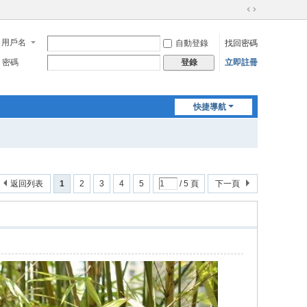
切
換
用戶名
自動登錄
找回密碼
到
寬
密碼
立即註冊
登錄
版
快捷導航
返回列表
1
2
3
4
5
/ 5 頁
下一頁