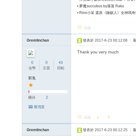
•
夢魔succubus by落落 Raku
•
Rinn小采 還原《鏈鋸人》女神瑪奇
回復
Gremlinchan
發表於 2017-6-23 00:12:08
|
Thank you very much
0
0
43
金幣
主題
回帖
窮鬼
積分
2
發消息
回復
Gremlinchan
發表於 2017-6-23 00:12:25
|