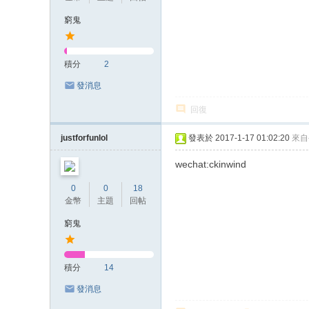
窮鬼
積分
2
發消息
回復
justforfunlol
發表於 2017-1-17 01:02:20
來自
wechat:ckinwind
0
0
18
金幣
主題
回帖
窮鬼
積分
14
發消息