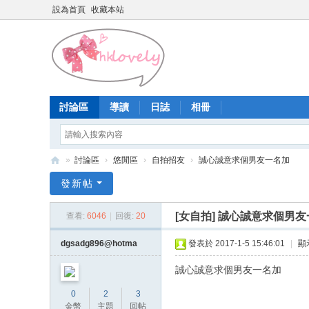
設為首頁
收藏本站
討論區
導讀
日誌
相冊
»
討論區
›
悠閒區
›
自拍招友
›
誠心誠意求個男友一名加
香
發新帖
港
[女自拍]
誠心誠意求個男友
查看:
6046
|
回復:
20
少
女
dgsadg896@hotma
發表於 2017-1-5 15:46:01
|
顯
論
誠心誠意求個男友一名加
壇
0
2
3
金幣
主題
回帖