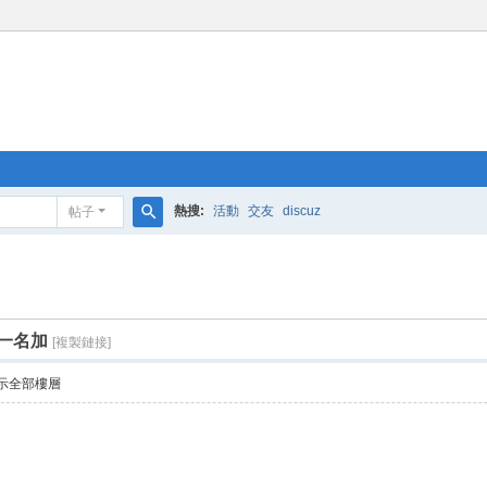
熱搜:
活動
交友
discuz
帖子
搜
索
一名加
[複製鏈接]
示全部樓層