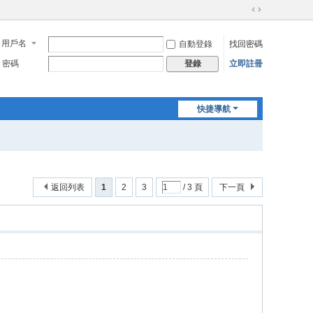
切
換
用戶名
自動登錄
找回密碼
到
寬
密碼
立即註冊
登錄
版
快捷導航
返回列表
1
2
3
/ 3 頁
下一頁