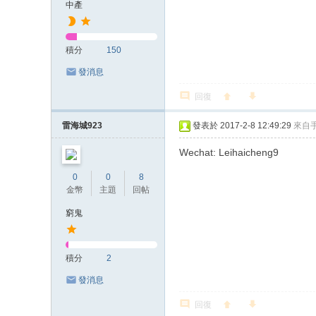
中產
積分
150
發消息
回復
雷海城923
發表於 2017-2-8 12:49:29
來自
Wechat: Leihaicheng9
0
0
8
金幣
主題
回帖
窮鬼
積分
2
發消息
回復