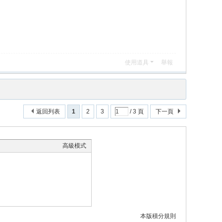
使用道具
舉報
返回列表
1
2
3
/ 3 頁
下一頁
高級模式
本版積分規則