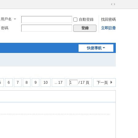
切
換
用戶名
自動登錄
找回密碼
到
寬
密碼
立即註冊
登錄
版
快捷導航
5
6
7
8
9
10
... 17
/ 17 頁
下一頁