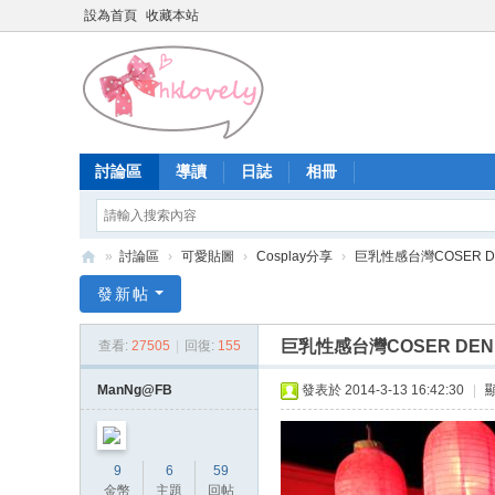
設為首頁
收藏本站
討論區
導讀
日誌
相冊
»
討論區
›
可愛貼圖
›
Cosplay分享
›
巨乳性感台灣COSER D
香
發新帖
港
巨乳性感台灣COSER DEN
查看:
27505
|
回復:
155
少
女
ManNg@FB
發表於 2014-3-13 16:42:30
|
論
壇
9
6
59
金幣
主題
回帖