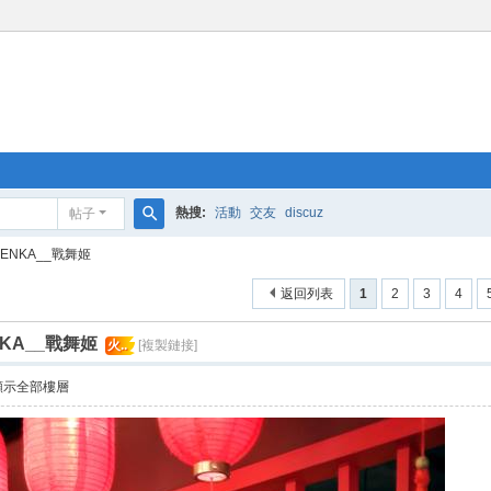
熱搜:
活動
交友
discuz
帖子
搜
ENKA__戰舞姬
索
返回列表
1
2
3
4
KA__戰舞姬
火..
[複製鏈接]
顯示全部樓層