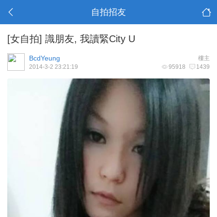
自拍招友
[女自拍]
識朋友, 我讀緊City U
BcdYeung
樓主
2014-3-2 23:21:19
95918
1439