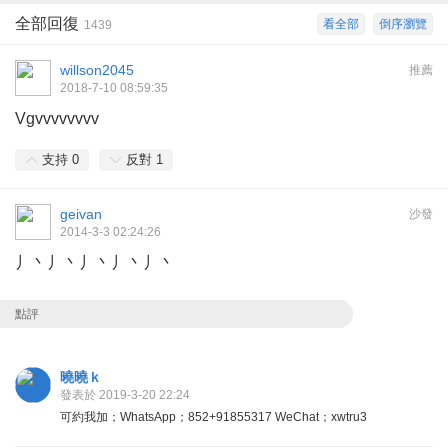
全部回復
看全部
倒序瀏覽
1439
willson2045
推薦
2018-7-10 08:59:35
Vgvvvvvvvv
支持
0
反對
1
geivan
沙發
2014-3-3 02:24:26
丿丶丿丶丿丶丿丶丿丶
點評
曉曉ｋ
發表於 2019-3-20 22:24
可約我加；WhatsApp；852+91855317 WeChat；xwtru3