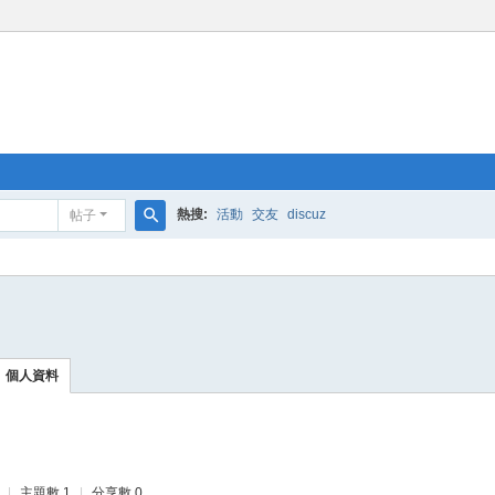
熱搜:
活動
交友
discuz
帖子
搜
索
個人資料
|
主題數 1
|
分享數 0