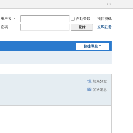
切
換
用戶名
自動登錄
找回密碼
到
寬
密碼
立即註冊
登錄
版
快捷導航
加為好友
發送消息