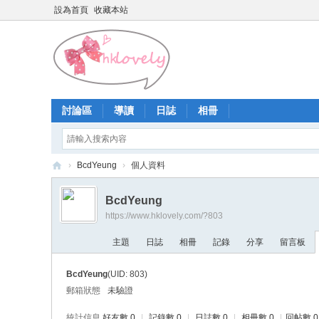
設為首頁
收藏本站
討論區
導讀
日誌
相冊
›
BcdYeung
›
個人資料
香
BcdYeung
港
https://www.hklovely.com/?803
少
主題
日誌
相冊
記錄
分享
留言板
女
論
BcdYeung
(UID: 803)
壇
郵箱狀態
未驗證
統計信息
好友數 0
|
記錄數 0
|
日誌數 0
|
相冊數 0
|
回帖數 0