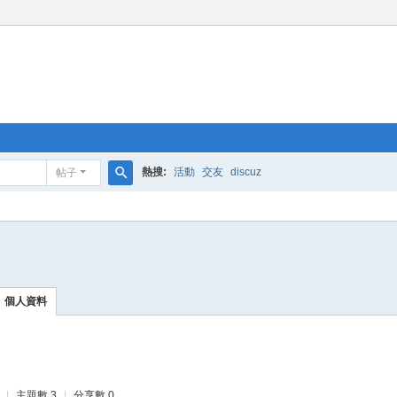
熱搜:
活動
交友
discuz
帖子
搜
索
個人資料
|
主題數 3
|
分享數 0