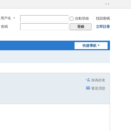
切
換
用戶名
自動登錄
找回密碼
到
寬
密碼
立即註冊
登錄
版
快捷導航
加為好友
發送消息