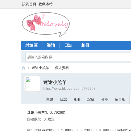
設為首頁
收藏本站
討論區
導讀
日誌
相冊
›
迷途小羔羊
›
個人資料
香
迷途小羔羊
港
https://www.hklovely.com/?79268
少
主題
日誌
相冊
記錄
分享
留言板
女
論
迷途小羔羊
(UID: 79268)
壇
郵箱狀態
未驗證
統計信息
好友數 0
|
記錄數 0
|
日誌數 0
|
相冊數 0
|
回帖數 9