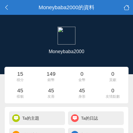
Moneybaba2000的資料
Moneybaba2000
15
149
0
0
積分
銀幣
金幣
貢獻
45
45
45
0
樣貌
友善
身形
友情點數
Ta的主題
Ta的日誌