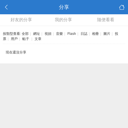
分享
好友的分享
我的分享
隨便看看
按類型查看:
全部
|
網址
|
視頻
|
音樂
|
Flash
|
日誌
|
相冊
|
圖片
|
投
票
|
用戶
|
帖子
|
文章
現在還沒分享