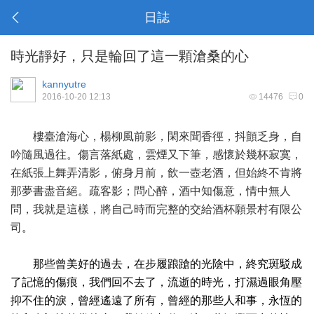
日誌
時光靜好，只是輪回了這一顆滄桑的心
kannyutre
2016-10-20 12:13
14476
0
樓臺滄海心，楊柳風前影，閑來聞香徑，抖顫乏身，自
吟隨風過往。傷言落紙處，雲煙又下筆，感懷於幾杯寂寞，
在紙張上舞弄清影，俯身月前，飲一壺老酒，但始終不肯將
那夢書盡音絕。疏客影；問心醉，酒中知傷意，情中無人
問，我就是這樣，將自己時而完整的交給酒杯
願景村有限公
司
。
那些曾美好的過去，在步履踉蹌的光陰中，終究斑駁成
了記憶的傷痕，我們回不去了，流逝的時光，打濕過眼角壓
抑不住的淚，曾經遙遠了所有，曾經的那些人和事，永恆的