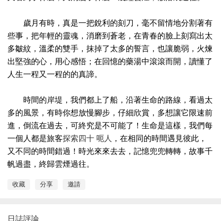
歲月有時，真是一把銳利的刻刀，毫不留情地分割著有
些事，把年輕的靈魂，消磨到蒼老，在青春的臉上刻寫出太
多皺紋，溫柔的雙手，抹掉了太多的誓言，也讓脆弱，火煉
出堅強的心，用心感悟；在回憶的藥湯中滾滾而開，讀懂了
人生一程又一程的的真諦。
時間的岸堤，我們都上了船，沿著生命的路線，看過太
多的風景，有時你想放慢腳步，仔細欣賞，多想讓它限速前
進，倒流在過去，可終究是不可能了！生命是這樣，我們每
一個人都是旅客
探索四十 呃人
，在相同的時間遇見彼此，
又不同的時間錯過！時光來來去去，記憶兜兜轉轉，故事千
帆過盡，終歸雲煙過往。
收藏
分享
邀請
日誌評論