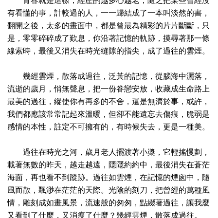
青春就是這樣，經歷的越多心越老，隨之把某些曾經沒
有看懂的事，計較過的人，一一歸結成了一本叫淡然的書，
翻開之後，太多的畫面中，都是曾最為精彩的片片斷斷，只
是，零零碎碎成了歎息，你沿著記憶的軌跡，摸尋著那一條
線索時，最後又消失在時光縫隙的指尖，成了過往的雲煙。
幾經雲煙，散落成過往，泛黃的記憶，從腦海中灑落，
流逝的歲月，悄無聲息，把一份眷戀安放，收藏成生命路上
最美的過往，縱使你有再多的不舍，還是無濟於事，或許，
我們都應該常常記起來溫暖，但卻不能遺忘去傷痕，脆弱是
感情的本性，註定不可擁有的，有時候失去，更是一種美。
過往在時光之河，歲月老人擺渡著小槳，它輕搖慢劃，
載著無數的昨天，越走越遠，隱隱約約中，最後消失在蒼茫
海面，再也看不到蹤跡。過往如雲煙，在記憶的煙囪中，隨
風而散，飄渺在茫茫的天際。光陰的刻刀，把曾經的萬種風
情，雕刻成如畫風景，流速般的匆匆，點綴著過往，讓我麼
又看到了什麼，又消瘦了什麼？幾經雲煙，散落成過往。