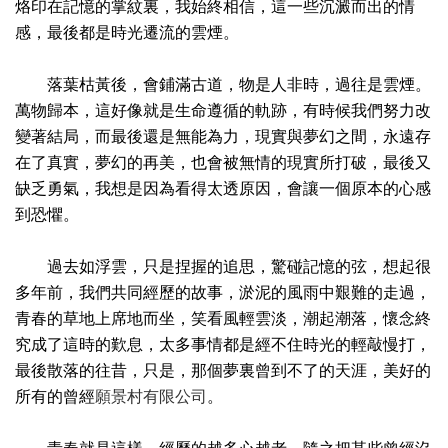
烙印在記憶的掌紋裏，我始終相信，這一些沉澱而出的情
感，最後都是時光遷流的雲煙。
落葉枯黃後，會鋪滿古道，物是人非時，過往是雲煙。
萬物歸本，這好像就是生命遵循的軌跡，有時候我們努力改
變著結局，而最後還是無能為力，現實與夢幻之間，永遠存
在了真實，夢幻的再美，也會被無情的現實所打破，最後又
缺乏勇氣，我想是因為看得太透原因，會讓一個原本的心感
到恐懼。
過去如浮雲，只是捏握的追思，驚碰記憶的弦，想起很
多年前，我們共同經歷的故事，淤泥的風雨中艱難的走過，
青春的草地上席地而坐，笑看風輕雲淡，潮起潮落，懷念終
究成了這時的歎息，太多事情都是經不住時光的輕敲慢打，
最後散落的往昔，只是，那個夢裏曾到不了的天涯，美好的
所有的曾經
願景村有限公司
。