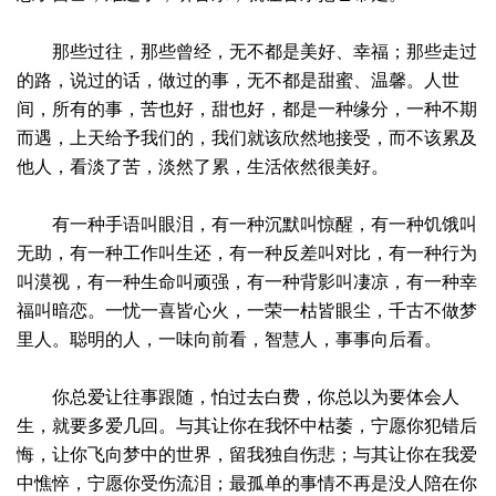
那些过往，那些曾经，无不都是美好、幸福；那些走过
的路，说过的话，做过的事，无不都是甜蜜、温馨。人世
间，所有的事，苦也好，甜也好，都是一种缘分，一种不期
而遇，上天给予我们的，我们就该欣然地接受，而不该累及
他人，看淡了苦，淡然了累，生活依然很美好。
有一种手语叫眼泪，有一种沉默叫惊醒，有一种饥饿叫
无助，有一种工作叫生还，有一种反差叫对比，有一种行为
叫漠视，有一种生命叫顽强，有一种背影叫凄凉，有一种幸
福叫暗恋。一忧一喜皆心火，一荣一枯皆眼尘，千古不做梦
里人。聪明的人，一味向前看，智慧人，事事向后看。
你总爱让往事跟随，怕过去白费，你总以为要体会人
生，就要多爱几回。与其让你在我怀中枯萎，宁愿你犯错后
悔，让你飞向梦中的世界，留我独自伤悲；与其让你在我爱
中憔悴，宁愿你受伤流泪；最孤单的事情不再是没人陪在你