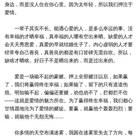
身边，而是没人住在你心里。因为太年轻，所以我们押注于
爱情。
一辈子其实不长。能遇心爱的人，是多么幸运的事。没
有幸福的才晒幸福，真幸福的人哪有空出来晒。缺爱的人才
会天天秀恩爱，真爱的早就结婚生子了。内心虚弱的人才要
经常夸自己善良，真善良的都是有口皆碑无需自吹。所以，
缺啥才晒啥。好日子不是晒出来的，而是过出来的。
爱是一场输不起的豪赌。押上全部赌注以后，如果赢
了，我们将赢得终生幸福；如果输了，留下的只有道道伤
痕。明知输不起，偏偏还要赌，劝也劝不了，拦都拦不住
——这就是爱情的魅力所在。为了赢得终生幸福，我们都心
甘情愿地沦为了爱情的赌徒。要赢，就赢他个轰轰烈烈；要
输，就输他个无怨无悔……
你多情的天空布满迷雾，我困在迷雾里失去了方向，每