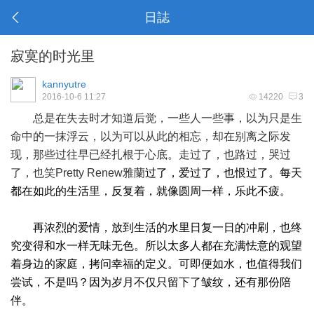
日誌
寂寞的时光里
kannyutre
2016-10-6 11:27
14220
3
总是在失去时才知道后觉，一些人一些事，以为只是生
命中的一抹浮云，以为可以从此的相忘，却在别离之际发
现，那些过往早已经扎根于心底。走过了，也路过，哭过
了，也笑
Pretty Renew雅蘭
过了，爱过了，也恨过了。每天
都在如此的生活里，反复着，就像圆周一样，乐此不疲。
再浓烈的爱情，放到生活的水里日复一日的冲刷，也终
究变得和水一样无味无色。所以太多人都在充满怯意的观望
着身边的家庭，拷问幸福的定义。可即便如水，也值得我们
尝试，不是吗？因为岁月不仅只留下了皱纹，还有那份陪
伴。