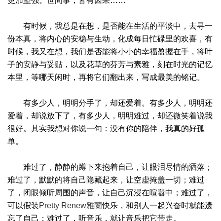
更加坚强。世间事，皆有因果……
有时候，我总是在想，是否能在生活的平淡中，去寻一
份本真，将内心的安稳与生动，化成每日忙碌里的欢喜，有
时候，我又在想，我们是否能将小小的幸福盈握在手，将叶
子的安静与妥贴，以及花草的芬芳与素雅，刻在时光的记忆
本里，等哪天闲时，再将它们翻出来，写成最美的铭记。
有多少人，明明分手了，却还爱着。有多少人，明明还
爱着，却说放下了，有多少人，明明难过，却还微笑着说我
很好。其实我想对你说一句：没有你的陪伴，我真的好孤
单。
难过了，静静的蹲下来抱着自己，让眼泪尽情的洒落；
难过了，默默的将自己隐藏起来，让空虚掩盖一切；难过
了，闭眼倾听周围的声音，让自己沉浸在喧嚣中；难过了，
可以假装
Pretty Renew雅蘭
快乐，和别人一起兴奋时就能遗
忘了自己；难过了，听音乐，就让音乐把它带走。