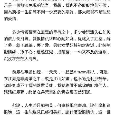
只是一個無法兌現的諾言，我想，我也不必癡癡地苦守候，
因為窮極一生卻等不到一份想要的期許，那大概就不是理想
的愛情。
多少情愛荒蕪在無聲的等待之中，多少眷戀迷失在如風
的歲月長河裏。愛恨情仇終歸心亂如麻，從此入了紅塵，醉
了夢，惹了纏綿，丟了愛。男歡女愛始於初次邂逅，此後割
斷情緣，冷了心；遠離江湖，成陌路。一句來不及的道別，
沉沒在茫茫人海裏。
前塵往事逝如煙，一天天，一點點
Amway呃人
，沉沒
在江湖是非紛爭之中，縱是江山如畫，也不過是刹那芳華。
你終究成不了我的蓋世英雄，我始終做不成你的紅粉佳人。
滾滾紅塵夢，終是在兵荒馬亂的青春裏安然消逝。
都說，人生若只如初見，何事秋風悲畫扇。說什麼相逢
恨晚，這一生能遇見已經很美好。談什麼愛恨情仇，這一世