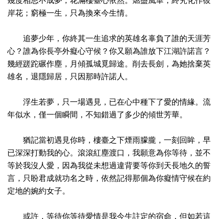
幾度相思不成夢，花滿樓臺心依然。燃盡風華，終究化作彼
岸花；窮極一生，只為換來今生情。
追夢少年，你終其一生追求的英雄名辜負了誰的天涯芳
心？誰為你長亭外癡心守候？你又願為誰放下江湖許諾言？
幾經蹉跎碾作塵，月傾孤城覓歸途。削去長劍，為她捨棄英
雄名，退隱歸居，只因那時許諾人。
浮生若夢，只一場遇見，已在心中種下了愛的情緣。流
年似水，僅一個瞬間，不知錯過了多少的傾世芳華。
猶記當初遇見你時，樓臺之下煙雨朦朧，一刻回眸，早
已深深打動我的心。滾滾紅塵渡口，我願意為你等待，並不
等於我沒人愛，因為我從未想過違背要等你到天長地久的誓
言，只盼君成就功名之時，依然記得那個為你癡情守候在約
定地的婉約女子。
或許，等待你等待愛情是我今生註定的宿命，但如若這