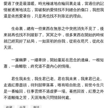
愛過了便是最溫暖。時光極速地在輪回裏走遠，當過往的記
憶被逐漸地淡忘，當破裂的愛情找不到縫合的傷口，我想我
還是依然愛著你，只是再也找不到靠近的理由。
生命裏，總有一些東西在無形之中突然消失不見了，後
來就再也找不到蹤影了。冥冥之中，很多東西在開始的時候
就已經寫好了結局，一如當初的你我，從前在咫尺，從此在
天涯。
一簾幽夢，一縷牽掛，開始蔓延在思念的邊緣。一根短
蕭，一曲離歌，終究道不盡內心的情殤。
君生我未生，我生君已老。君在我未來，我來君已走。
走過紅塵盡頭，待到韶華落幕，唯有暗自歎息，前世今生只
是一番輪回，往事雲煙不過虛夢一場。驀然回首，紅塵之外
不道離殤之苦，天涯海角只問情歸何處。
收藏
分享
邀請