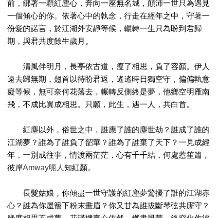
前，綁著一顆紅塵心，奔向一座無名城，顛沛一世只為遇見
一個傾心的你。依著心中的執念，行走在經年之中，守著一
份愛的諾言，於江湖外安靜等候，輾轉一生只為盼到君歸
期，與君共度餘生歲月。
清風伴明月，長亭依古道，瘦了相思，負了容顏。伊人
遠去歸無期，翹首以待盼君返，遙遙時日獨空守，偏偏執意
癡等候，無可奈何花落去，輾轉反側終是夢，他鄉空明雁南
飛，不成比翼成相思。只願，此生，遇一人，共白首。
紅塵以外，俗世之中，誰應了誰的塵世劫？誰成了誰的
江湖夢？誰為了誰負了韶華？誰為了誰棄了天下？一見成經
年，一別成往事，情渡兩茫茫，心有千千結，何處惹笙簫，
彼岸
Amway呃人
知紅顏。
長髮姑娘，你傾盡一世守護的紅塵夢驚擾了誰的江湖赤
心？誰為你屋簷下粉末畫眉？你又甘為誰拔斷琴弦共廝守？