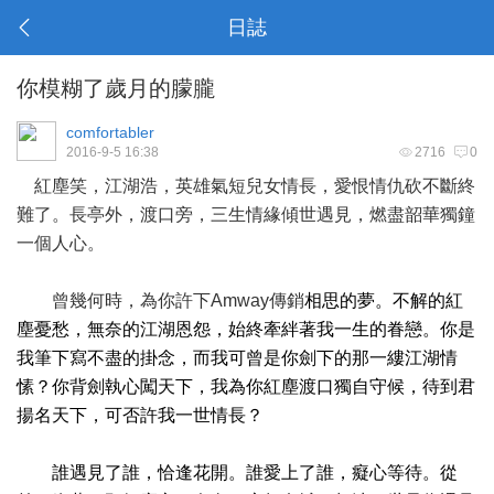
日誌
你模糊了歲月的朦朧
comfortabler
2016-9-5 16:38
2716
0
紅塵笑，江湖浩，英雄氣短兒女情長，愛恨情仇砍不斷終
難了。長亭外，渡口旁，三生情緣傾世遇見，燃盡韶華獨鐘
一個人心。
曾幾何時，為你許下
Amway傳銷
相思的夢。不解的紅
塵憂愁，無奈的江湖恩怨，始終牽絆著我一生的眷戀。你是
我筆下寫不盡的掛念，而我可曾是你劍下的那一縷江湖情
愫？你背劍執心闖天下，我為你紅塵渡口獨自守候，待到君
揚名天下，可否許我一世情長？
誰遇見了誰，恰逢花開。誰愛上了誰，癡心等待。從