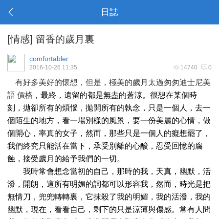
日誌
[
情感
]
留香的歲月裏
comfortabler
2016-10-26 11:35
14740
0
有好多美好的懷想，但是，極美的歲月太過匆匆
迪士尼美
語 價格
，最終，遺留的都是無盡的蒼涼。很想在某個時
刻，拋卻所有的煩惱，拋開所有的執念，只是一個人，去一
個陌生的地方，看一場別樣的風景，要一份美麗的心情，做
個開心，率真的女子，然而，那些只是一個人的癡想罷了，
我們終究只能活在當下，承受別離的心酸，忍受回憶的腐
蝕，接受歲月的給予我們的一切。
我時常會想念當初的自己，那時的我，天真，幽默，活
潑，開朗，這所有明媚的詞都可以形容我，然而，時光是把
無情刀，兜兜轉轉裏，它抹殺了我的明媚，我的活潑，我的
幽默，現在，看看自己，剩下的只是涼薄與傷感。常有人問