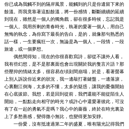
你已成為我觸不到的隔岸風景，能觸到的只是你遺留下來的
餘溫。而我竟靠著這點餘溫，將一份感情，斷斷續續的延續
到現在，雖然是一個人的獨角戲，卻在很多時候，忘記我是
一個人。我用所剩的青春時光，執著的愛著一個人，用自己
無悔的執念，為你寫下最長的告白，是的，就像那句熟悉的
話一樣，一生要瘋狂一次，無論是為一個人，一段情，一段
旅途，或一個夢想。
偶然間得知，現在的你很喜歡寫詩，卻從不讓外人看，
我有些幻想，是不是那裏面也會出現關於我的隻言片語？那
些壓抑的情緒太多，很容易在頃刻間崩塌，於是，看著螢幕
上別人訴說你近來的狀況，我一邊敲打著鍵盤，一邊落淚，
心裏翻江倒海，太多的不懂，太多的疑惑，讓我的憂傷開始
在心底拔節。我想，若是回到從前，我們還能不能從陌生人
開始，一點點走向相守的時光？或許心中還愛著彼此，可沒
有了在一起的勇氣不是嗎？我心中的薔薇，終於在時光裏染
上了多愁善感，變得微小無比，也變得更加安靜。
一份愛，沒有抵達過第二年的盛夏，唯有陽光記得我們