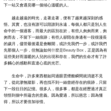
下一站又會遇見哪一個傾心溫暖的人。
越走越遠的時光，走著走著，便有了越來越深刻的感
悟。其實，也沒有誰可以陪誰到永遠，每個人都只是別人生
命中的一個過客，而最大的區別在於，有些人匆匆而來，匆
匆而去，不留下一絲痕跡；有些人卻陪在身邊有一段很漫長
的歲月，儘管最後還是會離開，或許先我們一步，或許我們
先那個人一步，但無論如何
什麼是Beauty Box
，正是因為有
這些美好而溫暖的人兒的出現和存在，我們的生命才有了許
多觸心的感動和直達心底的光芒。
生命中，許多東西都如同過眼雲煙般瞬間就消逝不見
了，從此渺無蹤影，再也找不到一絲曾經存在的痕跡，只留
下一段往日的記憶。很多人，很多事，都是在經歷過才真正
領悟到個中所蘊含的意義。因為愛過，所以慈悲；因為懂
得，所以才要倍加珍惜。