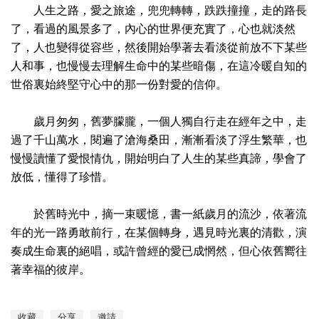
人生之路，愛之旅途，兜兜轉轉，跌跌撞撞，走的路長
了，看過的風景多了，內心的世界便充實了，心也就淡然
了，人也變得從容些，然後開始學著去看淡從前放不下某些
人和事，也慢慢去理解生命中的某些暗傷，在這冷暖自知的
世俗裏始終堅守心中的那一份對愛的信仰。
歲月匆匆，舊夢朦朧，一個人獨自行走在經年之中，走
過了千山萬水，閱遍了滄海桑田，漸漸看淡了浮生繁華，也
慢慢讀懂了愛恨情仇，開始明白了人生的某些真諦，學會了
放低，懂得了珍惜。
於舊時光中，摘一束暖憶，書一紙歲月的流沙，依著流
年的光一路勇敢前行，在某個轉身，遇見時光裏的清歡，演
奏成生命裏的絕唱，或許曾經的愛已成惘然，但心依舊嚮往
著幸福的彼岸。
收藏
分享
邀請