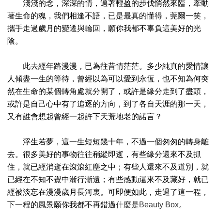
淺淺的念，深深的情，邁著輕盈的步伐悄然來臨，牽動
著生命的魂，我們相逢不語，已是最真的懂得，莞爾一笑，
攜手走過歲月的變遷與輪回，願你我都不辜負這美好的光
陰。
此去經年路漫漫，已為往昔情茫茫。多少純真的愛情讓
人傾盡一生的等待，曾經以為可以愛到永恆，也不知為何突
然在生命的某個轉角處就分開了，或許是緣分走到了盡頭，
或許是自己心中有了追逐的方向，到了各自天涯的那一天，
又有誰會想起曾經一起許下天荒地老的諾言？
浮生若夢，這一生短短幾十年，不過一個匆匆的轉身離
去。很多美好的事物往往稍縱即逝，有些緣分還來不及抓
住，就已經消逝在滾滾紅塵之中；有些人還來不及道別，就
已經在不知不覺中漸行漸遠；有些感動還來不及藏好，就已
經被淡忘在漫漫歲月長河裏。可即便如此，走過了這一程，
下一程的風景願你我都不再錯過
什麼是Beauty Box
。