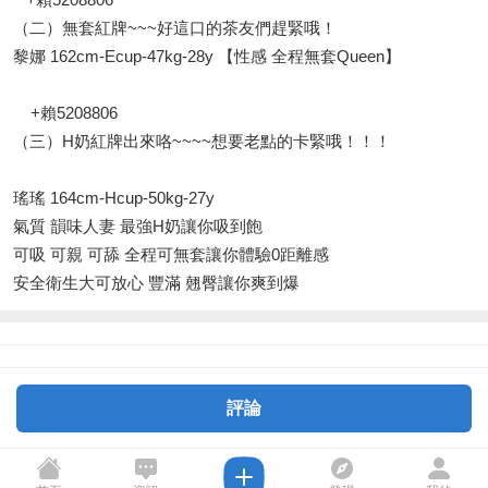
（二）無套紅牌~~~好這口的茶友們趕緊哦！
黎娜 162cm-Ecup-47kg-28y 【性感 全程無套Queen】
+賴5208806
（三）H奶紅牌出來咯~~~~想要老點的卡緊哦！！！
瑤瑤 164cm-Hcup-50kg-27y
氣質 韻味人妻 最強H奶讓你吸到飽
可吸 可親 可舔 全程可無套讓你體驗0距離感
安全衛生大可放心 豐滿 翹臀讓你爽到爆
評論