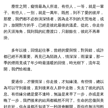
塵世之間，癡情最為人所道。有些人，一等，就是一輩
子。有些人，一別，就是一萬年。既然，到不了愛的彼岸，
那麼，我們都不必扮演深情者，因為走不到的天荒地老，或
許，放開對方的手，已經是彼此最後的溫柔。從此，你走你
的天涯海角，我到我的紅塵渡口，只願餘生，彼此不再牽
掛。
多年以後，回憶起往事，曾經的愛與恨，對與錯，或許
都已經不再重要。再見已為陌路人，情深深，雨濛濛，那一
季的煙雨竟成了年少時最溫暖的回憶，時光樹下，流年花
開，我們恰相逢。
愛過你，才懂情深；你走後，才知緣淺。有些情，總以
為可以守到最後，直到後來在人群中走散，失去了彼此的訊
息。有些緣分總是愛不逢時，無論是來早了一步，亦或是來
晚了一步，我們後來的結局都截然不同了。生命的悲傷與美
好在於，你永遠都不知道下一秒誰會離開，而你也無法預料