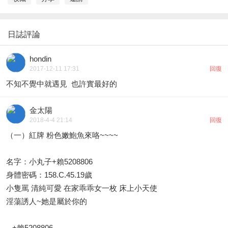
日誌評論
hondin
2017-12-11 17:31
回復
不知不覺中就遇見 也許實最好的
金太陽
2018-4-4 21:14
回復
（一）紅牌 粉色嫩鮑魚來咯~~~~
名字：小丸子+賴5208806
身體密碼：158.C.45.19歲
小隻罵 清純可愛 在家乖乖女一枚 床上小天使
淫蕩誘人~她是屬於你的
+賴5208806