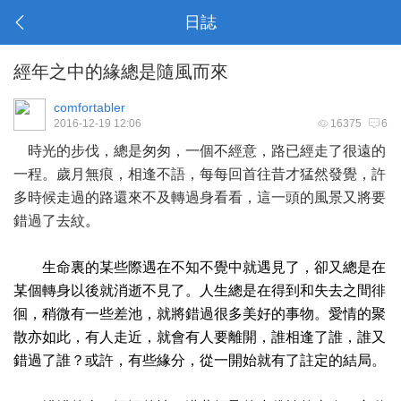
日誌
經年之中的緣總是隨風而來
comfortabler
2016-12-19 12:06
16375
6
時光的步伐，總是匆匆，一個不經意，路已經走了很遠的
一程。歲月無痕，相逢不語，每每回首往昔才猛然發覺，許
多時候走過的路還來不及轉過身看看，這一頭的風景又將要
錯過了
去紋
。
生命裏的某些際遇在不知不覺中就遇見了，卻又總是在
某個轉身以後就消逝不見了。人生總是在得到和失去之間徘
徊，稍微有一些差池，就將錯過很多美好的事物。愛情的聚
散亦如此，有人走近，就會有人要離開，誰相逢了誰，誰又
錯過了誰？或許，有些緣分，從一開始就有了註定的結局。