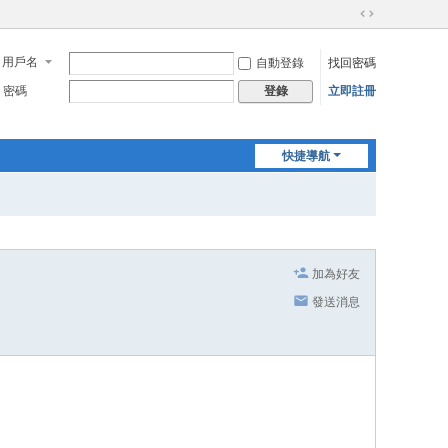
切
換
用戶名
自動登錄
找回密碼
到
寬
密碼
立即註冊
登錄
版
快捷導航
加為好友
發送消息