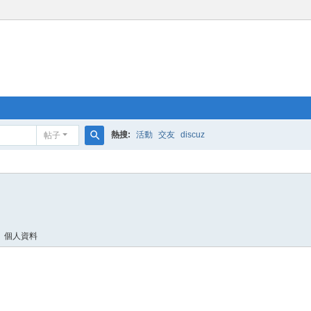
熱搜:
活動
交友
discuz
帖子
搜
索
個人資料