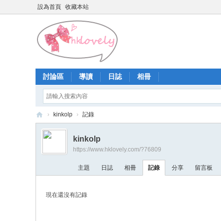
設為首頁
收藏本站
討論區
導讀
日誌
相冊
›
kinkolp
›
記錄
香
kinkolp
港
https://www.hklovely.com/?76809
少
主題
日誌
相冊
記錄
分享
留言板
女
論
現在還沒有記錄
壇