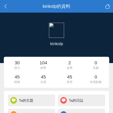
kinkolp的資料
kinkolp
30
104
2
0
積分
銀幣
金幣
貢獻
45
45
45
0
樣貌
友善
身形
友情點數
Ta的主題
Ta的日誌