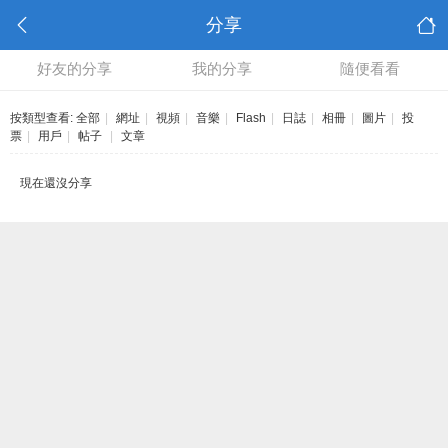
分享
好友的分享
我的分享
隨便看看
按類型查看:
全部
|
網址
|
視頻
|
音樂
|
Flash
|
日誌
|
相冊
|
圖片
|
投
票
|
用戶
|
帖子
|
文章
現在還沒分享