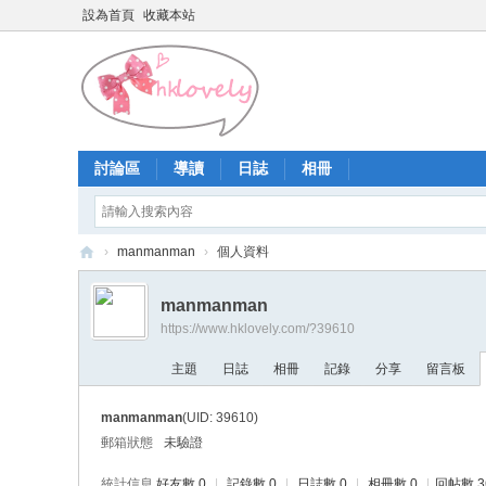
設為首頁
收藏本站
討論區
導讀
日誌
相冊
›
manmanman
›
個人資料
香
manmanman
港
https://www.hklovely.com/?39610
少
主題
日誌
相冊
記錄
分享
留言板
女
論
manmanman
(UID: 39610)
壇
郵箱狀態
未驗證
統計信息
好友數 0
|
記錄數 0
|
日誌數 0
|
相冊數 0
|
回帖數 3