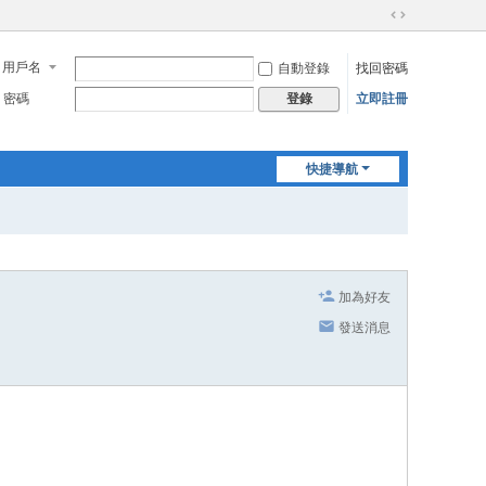
切
換
用戶名
自動登錄
找回密碼
到
寬
密碼
立即註冊
登錄
版
快捷導航
加為好友
發送消息