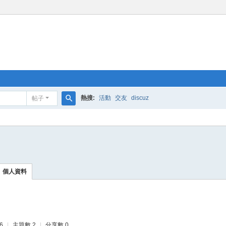
熱搜:
活動
交友
discuz
帖子
搜
索
個人資料
6
|
主題數 2
|
分享數 0