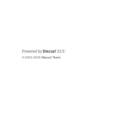
Powered by
Discuz!
X3.5
© 2001-2026
Discuz! Team
.