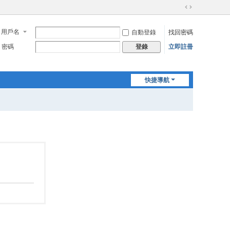
切
換
用戶名
自動登錄
找回密碼
到
寬
密碼
立即註冊
登錄
版
快捷導航