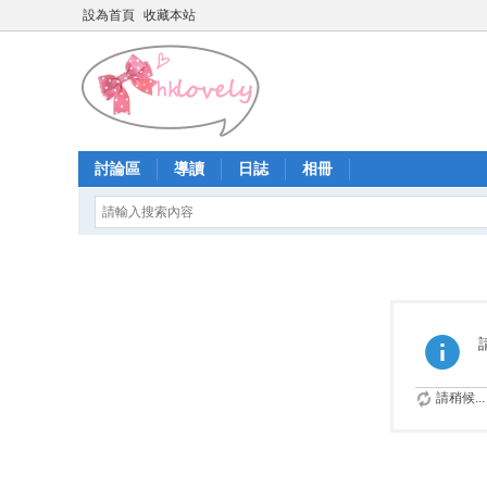
設為首頁
收藏本站
討論區
導讀
日誌
相冊
請稍候...