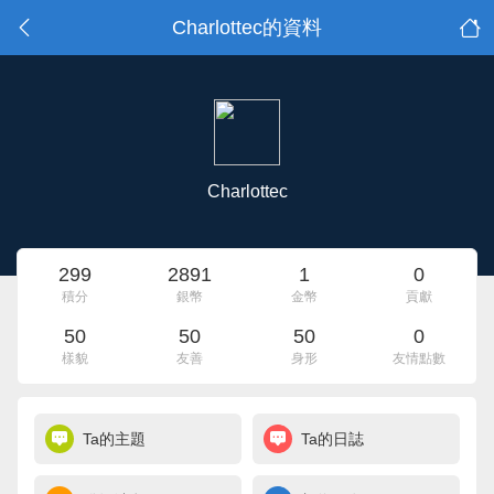
Charlottec的資料
Charlottec
299
2891
1
0
積分
銀幣
金幣
貢獻
50
50
50
0
樣貌
友善
身形
友情點數
Ta的主題
Ta的日誌