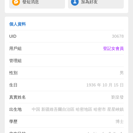
發短消息
加為好友
個人資料
UID
30678
用戶組
登記女會員
管理組
性別
男
生日
1936 年 10 月 15 日
真實姓名
劉皇發
出生地
中国 新疆維吾爾自治區 哈密地區 哈密市 星星峽鎮
學歷
博士