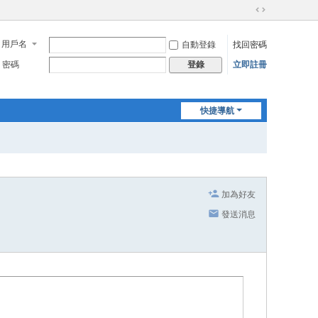
切
換
用戶名
自動登錄
找回密碼
到
寬
密碼
立即註冊
登錄
版
快捷導航
加為好友
發送消息