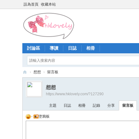
設為首頁
收藏本站
討論區
導讀
日誌
相冊
›
想想
›
留言板
香
想想
港
https://www.hklovely.com/?127290
少
主題
日誌
相冊
記錄
分享
留言板
女
塗鴉板
論
壇