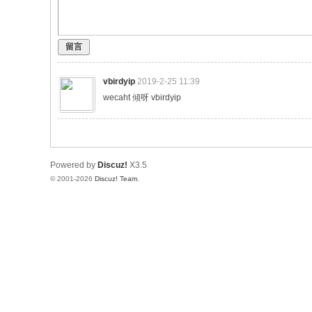
留言
vbirdyip
2019-2-25 11:39
wecaht 傾呀 vbirdyip
Powered by
Discuz!
X3.5
© 2001-2026
Discuz! Team
.