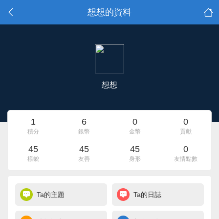
想想的資料
想想
1
6
0
0
積分
銀幣
金幣
貢獻
45
45
45
0
樣貌
友善
身形
友情點數
Ta的主題
Ta的日誌