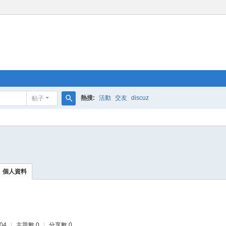
熱搜:
活動
交友
discuz
帖子
搜
索
個人資料
04
|
主題數 0
|
分享數 0