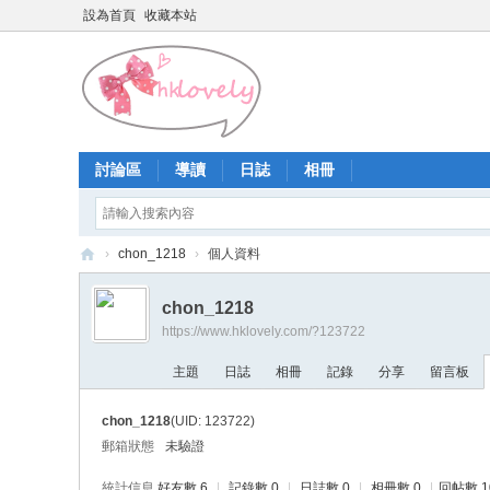
設為首頁
收藏本站
討論區
導讀
日誌
相冊
›
chon_1218
›
個人資料
香
chon_1218
港
https://www.hklovely.com/?123722
少
主題
日誌
相冊
記錄
分享
留言板
女
論
chon_1218
(UID: 123722)
壇
郵箱狀態
未驗證
統計信息
好友數 6
|
記錄數 0
|
日誌數 0
|
相冊數 0
|
回帖數 1