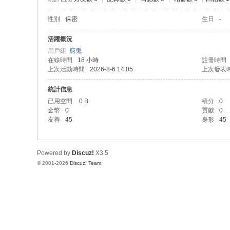
性別
保密
生日
-
活躍概況
用戶組
窮鬼
在線時間
18 小時
註冊時間
上次活動時間
2026-8-6 14:05
上次發表
統計信息
已用空間
0 B
積分
0
金幣
0
貢獻
0
友善
45
身形
45
Powered by
Discuz!
X3.5
© 2001-2026
Discuz! Team
.