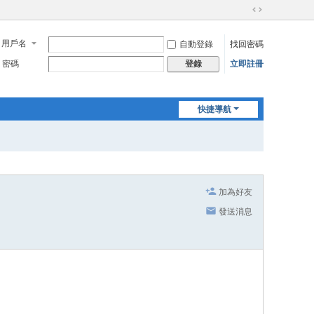
切
換
用戶名
自動登錄
找回密碼
到
寬
密碼
立即註冊
登錄
版
快捷導航
加為好友
發送消息