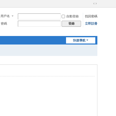
切
換
用戶名
自動登錄
找回密碼
到
寬
密碼
立即註冊
登錄
版
快捷導航