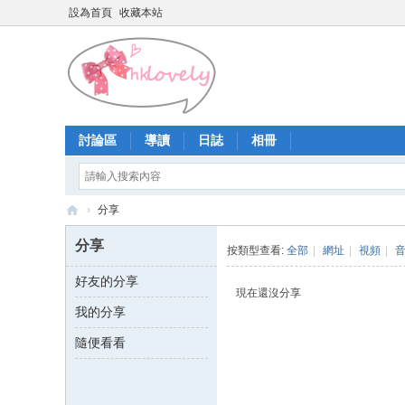
設為首頁
收藏本站
討論區
導讀
日誌
相冊
›
分享
香
分享
按類型查看:
全部
|
網址
|
視頻
|
港
好友的分享
少
現在還沒分享
我的分享
女
論
隨便看看
壇