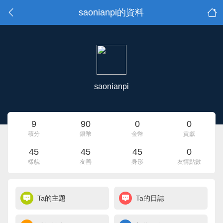
saonianpi的資料
saonianpi
9
90
0
0
積分
銀幣
金幣
貢獻
45
45
45
0
樣貌
友善
身形
友情點數
Ta的主題
Ta的日誌